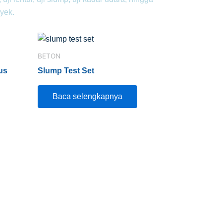
oyek.
BETON
us
Slump Test Set
Baca selengkapnya