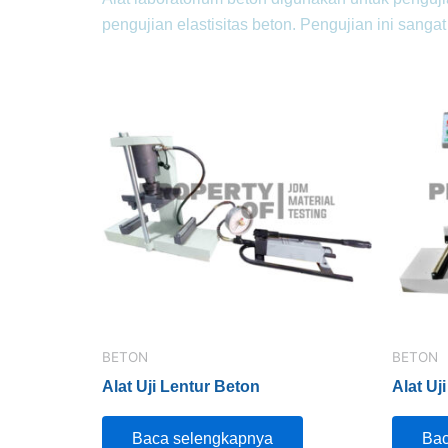
pengujian elastisitas beton. Pengujian ini sanga
BETON
BETON
Alat Uji Lentur Beton
Alat Uj
Baca selengkapnya
Bac