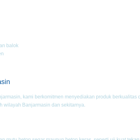
dan balok
en
asin
Banjarmasin, kami berkomitmen menyediakan produk berkualitas
uh wilayah Banjarmasin dan sekitarnya.
 mutu beton segar maupun beton keras, seperti uji kuat tekan, uj