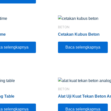
BETON
ime
Cetakan Kubus Beton
a selengkapnya
Baca selengkapnya
BETON
ng Table
Alat Uji Kuat Tekan Beton A
a selengkapnya
Baca selengkapnya