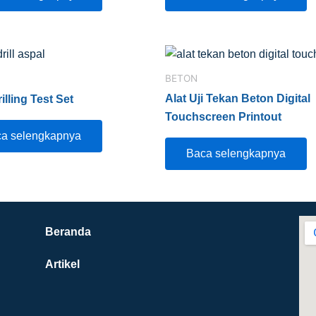
BETON
Alat Uji Tekan Beton Digital
illing Test Set
Touchscreen Printout
a selengkapnya
Baca selengkapnya
Beranda
Artikel