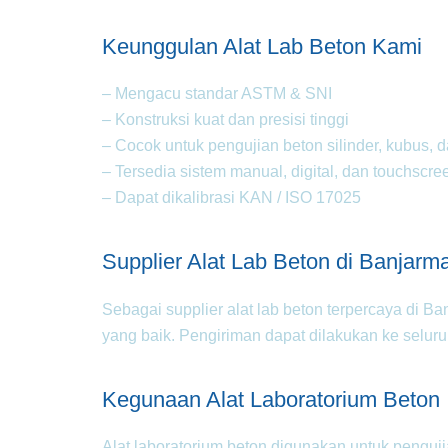
Keunggulan Alat Lab Beton Kami
– Mengacu standar ASTM & SNI
– Konstruksi kuat dan presisi tinggi
– Cocok untuk pengujian beton silinder, kubus, 
– Tersedia sistem manual, digital, dan touchscre
– Dapat dikalibrasi KAN / ISO 17025
Supplier Alat Lab Beton di Banjarm
Sebagai supplier alat lab beton terpercaya di 
yang baik. Pengiriman dapat dilakukan ke selur
Kegunaan Alat Laboratorium Beton
Alat laboratorium beton digunakan untuk pengujian